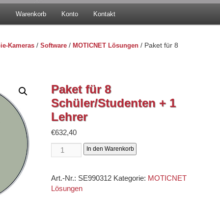
p
Warenkorb
Konto
Kontakt
ie-Kameras
/
Software
/
MOTICNET Lösungen
/ Paket für 8
Paket für 8
Schüler/Studenten + 1
Lehrer
€
632,40
Paket
In den Warenkorb
für
8
Art.-Nr.:
SE990312
Kategorie:
MOTICNET
Schüler/Studenten
Lösungen
+
1
Lehrer
quantity