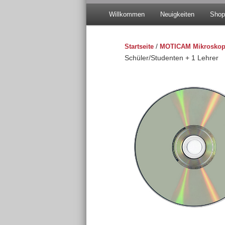
Hauptmenü
Willkommen
Neuigkeiten
Sho
Zum
Zum
primären
sekundären
Startseite
/
MOTICAM Mikroskop
Schüler/Studenten + 1 Lehrer
Inhalt
Inhalt
springen
springen