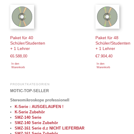
Paket für 40
Paket für 48
Schüler/Studenten
Schüler/Studenten
+ 1 Lehrer
+ 1 Lehrer
€
6.588,00
€
7.904,40
In den
In den
Warenkorb
Warenkorb
PRODUKTKATEGORIEN
MOTIC-TOP-SELLER
Stereomikroskope professionell
K-Serie : AUSGELAUFEN !
K-Serie Zubehör
SMZ-140 Serie
SMZ-140 Serie Zubehör
SMZ-161 Serie d.z NICHT LIEFERBAR
SMZ-161 Serie Zubehör