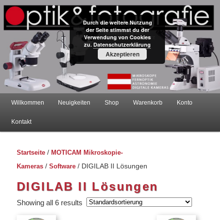
Durch die weitere Nutzung
der Seite stimmst du der
Verwendung von Cookies
zu.
Datenschutzerklärung
Mikroskope – Onlineshop –
Akzeptieren
Österreich
Hauptmenü
Willkommen
Neuigkeiten
Shop
Warenkorb
Konto
Zum
Zum
Kontakt
primären
sekundären
Startseite
/
MOTICAM Mikroskopie-
Inhalt
Inhalt
Kameras
/
Software
/ DIGILAB II Lösungen
springen
springen
DIGILAB II Lösungen
Showing all 6 results