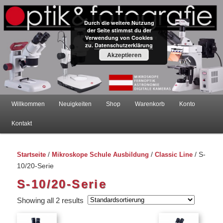
Durch die weitere Nutzung
der Seite stimmst du der
Verwendung von Cookies
zu.
Datenschutzerklärung
Mikroskope – Onlineshop –
Akzeptieren
Österreich
Hauptmenü
Willkommen
Neuigkeiten
Shop
Warenkorb
Konto
Zum
Zum
Kontakt
primären
sekundären
Startseite
/
Mikroskope Schule Ausbildung
/
Classic Line
/ S-
Inhalt
Inhalt
10/20-Serie
springen
springen
S-10/20-Serie
Showing all 2 results