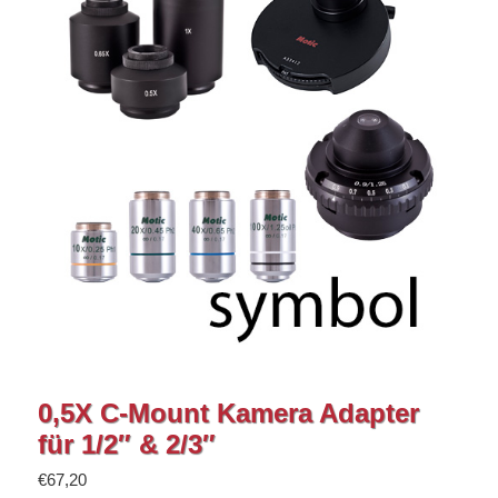
0,5X C-Mount Kamera Adapter
für 1/2″ & 2/3″
€
67,20