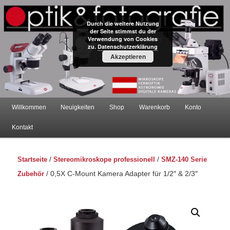
Durch die weitere Nutzung
der Seite stimmst du der
Verwendung von Cookies
zu.
Datenschutzerklärung
Mikroskope – Onlineshop –
Akzeptieren
Österreich
Hauptmenü
Willkommen
Neuigkeiten
Shop
Warenkorb
Konto
Zum
Zum
Kontakt
primären
sekundären
Startseite
/
Stereomikroskope professionell
/
SMZ-140 Serie
Inhalt
Inhalt
Zubehör
/ 0,5X C-Mount Kamera Adapter für 1/2″ & 2/3″
springen
springen