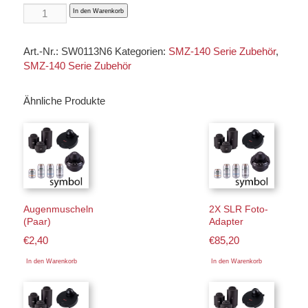
0,5X
In den Warenkorb
C-
Mount
Art.-Nr.:
SW0113N6
Kategorien:
SMZ-140 Serie Zubehör
,
Kamera
SMZ-140 Serie Zubehör
Adapter
für
1/2"
Ähnliche Produkte
&
2/3"
quantity
Augenmuscheln
2X SLR Foto-
(Paar)
Adapter
€
2,40
€
85,20
In den Warenkorb
In den Warenkorb